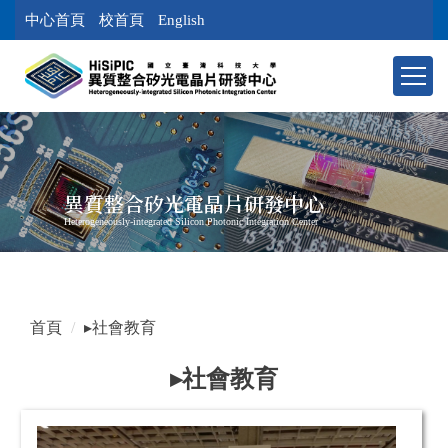
跳
中心首頁
校首頁
English
到
主
要
內
容
區
塊
異質整合矽光電晶片研發中心
Heterogeneously-integrated Silicon Photonic Integration Center
首頁
▸社會教育
▸社會教育