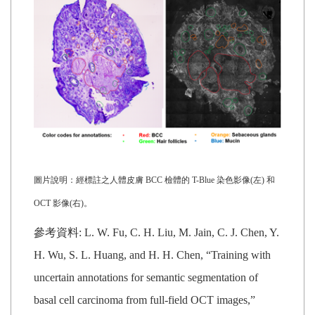
圖片說明：經標註之人體皮膚 BCC 檢體的 T-Blue 染色影像(左) 和
OCT 影像(右)。
參考資料: L. W. Fu, C. H. Liu, M. Jain, C. J. Chen, Y.
H. Wu, S. L. Huang, and H. H. Chen, “Training with
uncertain annotations for semantic segmentation of
basal cell carcinoma from full-field OCT images,”