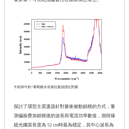
牛奶與牛奶+葡萄糖水溶液拉曼頻譜比對圖
探討了環型主震盪器針對脈衝被動鎖模的方式，量
測偏振疊加鎖模後的波長與電流功率數值，測得摻
鐿光纖當長度為 52 cm時最為穩定，其中心波長為