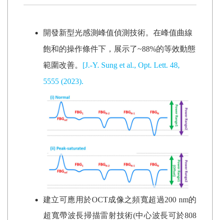
開發新型光感測峰值偵測技術。在峰值曲線
飽和的操作條件下，展示了
~88%
的等效動態
範圍改善。
[J.-Y. Sung et al., Opt. Lett. 48,
5555 (2023).
建立可應用於
OCT
成像之頻寬超過
200 nm
的
超寬帶波長掃描雷射技術
(
中心波長可於
808