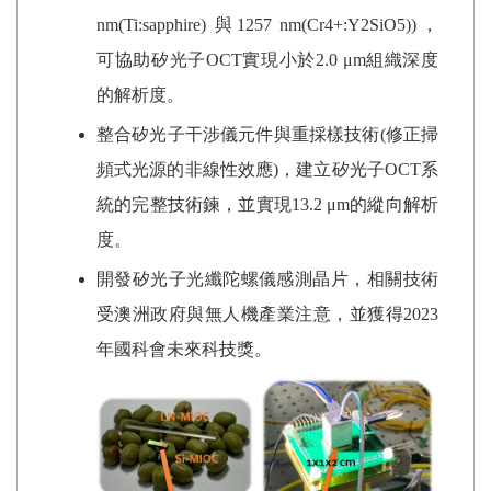
nm(Ti:sapphire)
與
1257 nm(Cr4+:Y2SiO5))
，
可協助矽光子
OCT
實現小於
2.0 μm
組織深度
的解析度。
整合矽光子干涉儀元件與重採樣技術
(
修正掃
頻式光源的非線性效應
)
，建立矽光子
OCT
系
統的完整技術鍊，並實現
13.2 μm
的縱向解析
度。
開發矽光子光纖陀螺儀感測晶片，相關技術
受澳洲政府與無人機產業注意，並獲得
2023
年國科會未來科技獎。