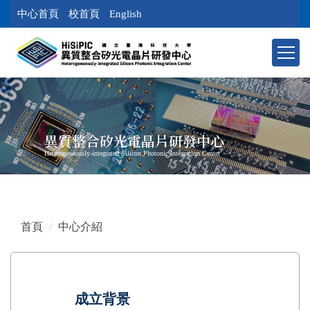
跳
中心首頁
校首頁
English
到
主
要
內
容
區
塊
異質整合矽光電晶片研發中心
Heterogeneously-integrated Silicon Photonic Integration Center
首頁
中心介紹
成立背景