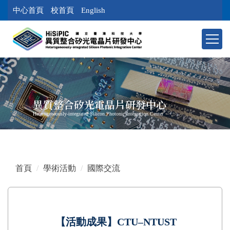
跳
中心首頁
校首頁
English
到
主
要
內
容
區
塊
異質整合矽光電晶片研發中心
Heterogeneously-integrated Silicon Photonic Integration Center
首頁
學術活動
國際交流
【活動成果】CTU–NTUST