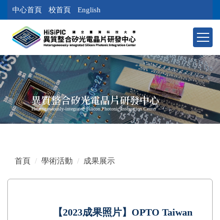
跳
中心首頁
校首頁
English
到
主
要
內
容
區
塊
異質整合矽光電晶片研發中心
Heterogeneously-integrated Silicon Photonic Integration Center
首頁
學術活動
成果展示
【2023成果照片】OPTO Taiwan