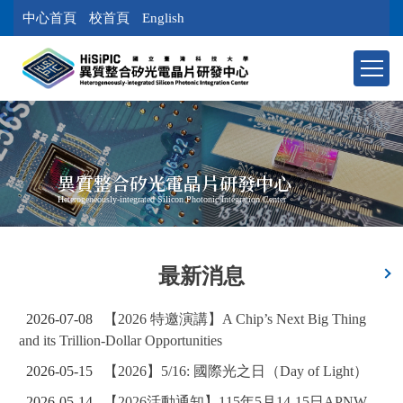
跳
中心首頁
校首頁
English
到
主
要
內
容
區
塊
異質整合矽光電晶片研發中心
Heterogeneously-integrated Silicon Photonic Integration Center
最新消息
2026-07-08
【2026 特邀演講】A Chip’s Next Big Thing
and its Trillion-Dollar Opportunities
2026-05-15
【2026】5/16: 國際光之日（Day of Light）
2026-05-14
【2026活動通知】115年5月14-15日APNW